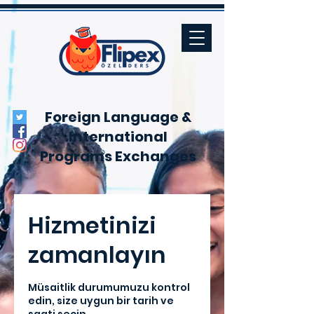
Foreign Language &
International
Programs
Exchanges
Hizmetinizi
zamanlayın
Müsaitlik durumumuzu kontrol
edin, size uygun bir tarih ve