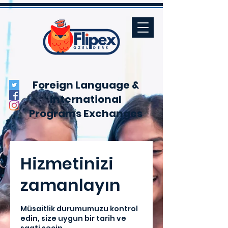
Foreign Language &
International
Programs
Exchanges
Hizmetinizi
zamanlayın
Müsaitlik durumumuzu kontrol
edin, size uygun bir tarih ve